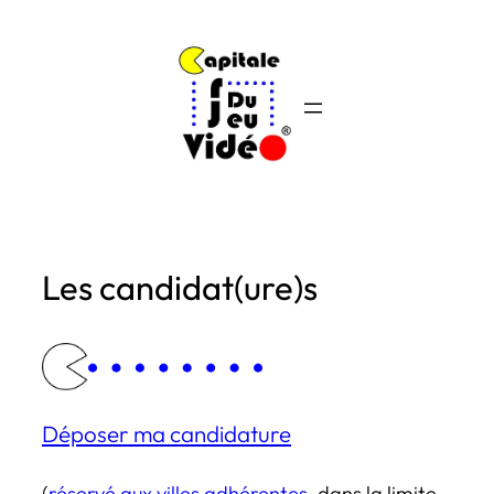
Aller
au
contenu
Les candidat(ure)s
Déposer ma candidature
(
réservé aux villes adhérentes
, dans la limite